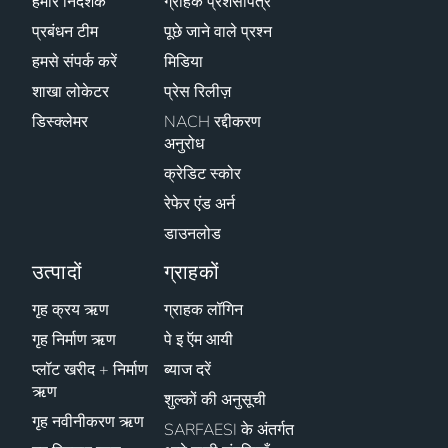
हमारे निदेशक
ग्राहक प्रशंसापत्र
प्रबंधन टीम
पूछे जाने वाले प्रश्न
हमसे संपर्क करें
मिडिया
शाखा लोकेटर
प्रेस रिलीज़
डिस्क्लेमर
NACH रद्दीकरण
अनुरोध
क्रेडिट स्कोर
रेफेर एंड अर्न
डाउनलोड
उत्पादों
ग्राहकों
गृह क्रय ऋण
ग्राहक लॉगिन
गृह निर्माण ऋण
पे इ ऍम आयी
प्लॉट खरीद + निर्माण
ब्याज दरें
ऋण
शुल्कों की अनुसूची
गृह नवीनीकरण ऋण
SARFAESI के अंतर्गत